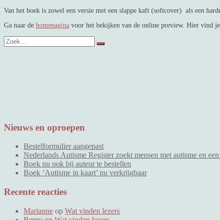
Van het boek is zowel een versie met een slappe kaft (softcover) als een har
Ga naar de
homepagina
voor het bekijken van de online preview. Hier vind je
Zoek
naar:
Nieuws en oproepen
Bestelformulier aangepast
Nederlands Autisme Register zoekt mensen met autisme en een 
Boek nu ook bij auteur te bestellen
Boek ‘Autisme in kaart’ nu verkrijgbaar
Recente reacties
Marianne
op
Wat vinden lezers
Berny
op
Wat vinden lezers