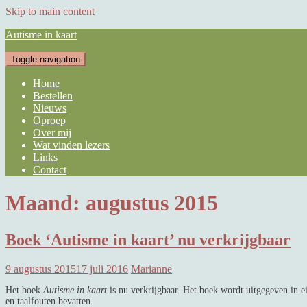
Skip to main content
Autisme in kaart
Toggle navigation
Home
Bestellen
Nieuws
Oproep
Over mij
Wat vinden lezers
Links
Contact
Maand:
augustus 2015
Boek ‘Autisme in kaart’ nu verkrijgbaar
9 augustus 2015
17 juli 2016
Marianne
Het boek
Autisme in kaart
is nu verkrijgbaar. Het boek wordt uitgegeven in e
en taalfouten bevatten.